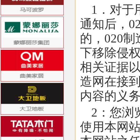
1．对于
通知后，0
的，020
下移除侵
相关证据以
造网在接
内容的义
2：您浏
使用本网