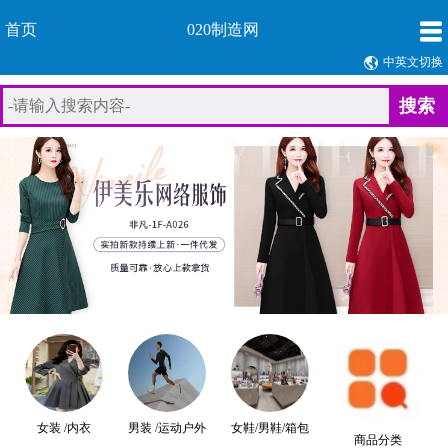
首页
020制造网
中英文切换
搜索
女装 /内衣
男装 /运动户外
女鞋/男鞋/箱包
商品分类