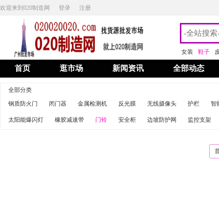
欢迎来到020制造网
登录
注册
女装
鞋子
首页
逛市场
新闻资讯
全部动态
全部分类
钢质防火门
闭门器
金属检测机
反光膜
无线摄像头
护栏
智
太阳能爆闪灯
橡胶减速带
门铃
安全柜
边坡防护网
监控支架