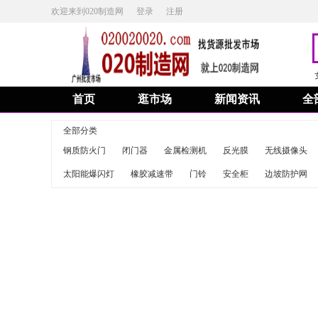
欢迎来到020制造网
登录
注册
首页
逛市场
新闻资讯
全
全部分类
钢质防火门
闭门器
金属检测机
反光膜
无线摄像头
太阳能爆闪灯
橡胶减速带
门铃
安全柜
边坡防护网