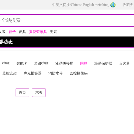
中英文切换/Chinese English switching
收藏夹
女装
鞋子
皮具
黄花梨家具
男装
部动态
护栏
智能卡
道路护栏
液晶拼接屏
围栏
浪涌保护器
灭火器
监控支架
声光报警器
消防水带
监控摄像头
首页
末页