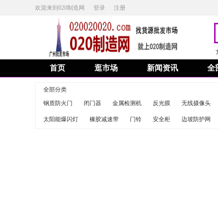
欢迎来到020制造网
登录
注册
首页
逛市场
新闻资讯
全
全部分类
钢质防火门
闭门器
金属检测机
反光膜
无线摄像头
太阳能爆闪灯
橡胶减速带
门铃
安全柜
边坡防护网