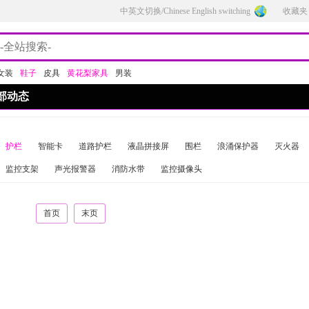
中英文切换/Chinese English switching
收藏夹
女装
鞋子
皮具
黄花梨家具
男装
部动态
护栏
智能卡
道路护栏
液晶拼接屏
围栏
浪涌保护器
灭火器
监控支架
声光报警器
消防水带
监控摄像头
首页
末页