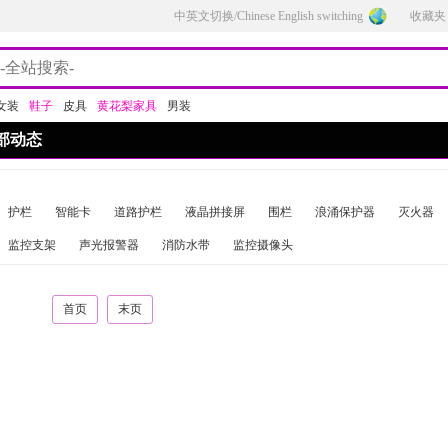
中英文切换/Chinese English switching
收藏夹
女装
鞋子
皮具
黄花梨家具
男装
部动态
护栏
智能卡
道路护栏
液晶拼接屏
围栏
浪涌保护器
灭火器
监控支架
声光报警器
消防水带
监控摄像头
首页
末页