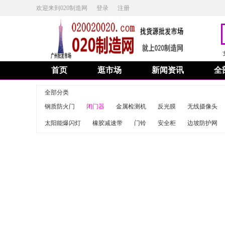
欢迎来到020制造网
登录
注册
首页
逛市场
新闻资讯
全
全部分类
钢质防火门
闭门器
金属检测机
反光膜
无线摄像头
太阳能爆闪灯
橡胶减速带
门铃
安全柜
边坡防护网