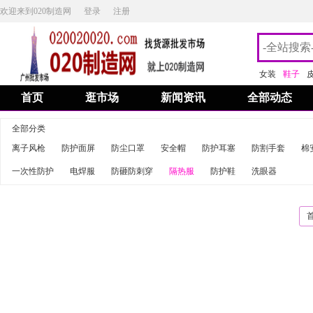
欢迎来到020制造网
登录
注册
女装
鞋子
首页
逛市场
新闻资讯
全部动态
全部分类
离子风枪
防护面屏
防尘口罩
安全帽
防护耳塞
防割手套
棉
一次性防护
电焊服
防砸防刺穿
隔热服
防护鞋
洗眼器