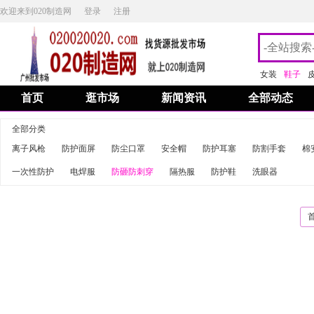
欢迎来到020制造网
登录
注册
女装
鞋子
首页
逛市场
新闻资讯
全部动态
全部分类
离子风枪
防护面屏
防尘口罩
安全帽
防护耳塞
防割手套
棉
一次性防护
电焊服
防砸防刺穿
隔热服
防护鞋
洗眼器