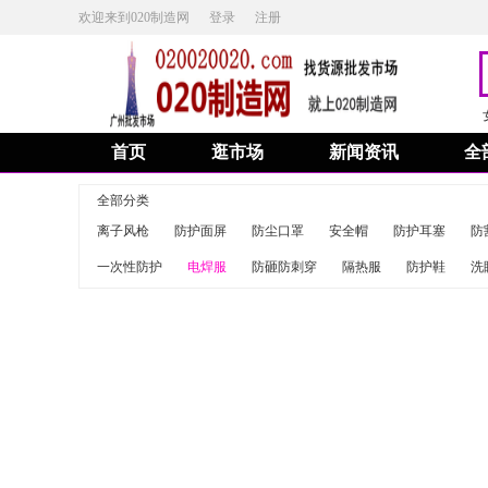
欢迎来到020制造网
登录
注册
首页
逛市场
新闻资讯
全
全部分类
离子风枪
防护面屏
防尘口罩
安全帽
防护耳塞
防
一次性防护
电焊服
防砸防刺穿
隔热服
防护鞋
洗