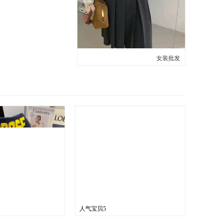
女装批发
人气宝贝5