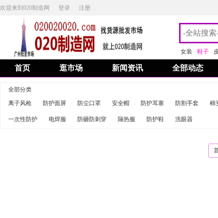
欢迎来到020制造网
登录
注册
女装
鞋子
首页
逛市场
新闻资讯
全部动态
全部分类
离子风枪
防护面屏
防尘口罩
安全帽
防护耳塞
防割手套
棉
一次性防护
电焊服
防砸防刺穿
隔热服
防护鞋
洗眼器