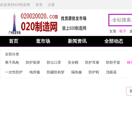
欢迎来到020制造网
登录
注册
女装
鞋子
首页
逛市场
新闻资讯
全部动态
全部分类
离子风枪
防护面屏
防尘口罩
安全帽
防护耳塞
防割手套
棉
一次性防护
电焊服
防砸防刺穿
隔热服
防护鞋
洗眼器