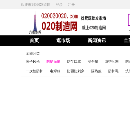
欢迎来到020制造网
登录
注册
首页
逛市场
新闻资讯
全
全部分类
离子风枪
防护面屏
防尘口罩
安全帽
防护耳塞
防
一次性防护
电焊服
防砸防刺穿
隔热服
防护鞋
洗