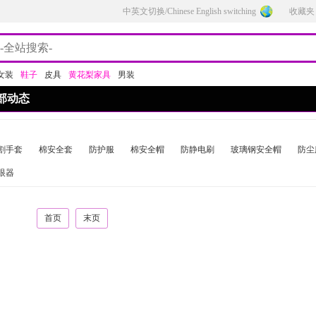
中英文切换/Chinese English switching
收藏夹
女装
鞋子
皮具
黄花梨家具
男装
部动态
割手套
棉安全套
防护服
棉安全帽
防静电刷
玻璃钢安全帽
防尘
眼器
首页
末页