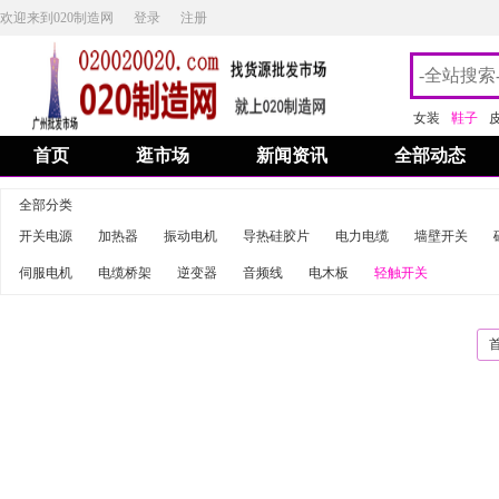
欢迎来到020制造网
登录
注册
女装
鞋子
首页
逛市场
新闻资讯
全部动态
全部分类
开关电源
加热器
振动电机
导热硅胶片
电力电缆
墙壁开关
伺服电机
电缆桥架
逆变器
音频线
电木板
轻触开关