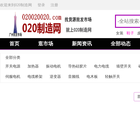
欢迎来到020制造网
登录
注册
女装
鞋子
首页
逛市场
新闻资讯
全部动态
全部分类
开关电源
加热器
振动电机
导热硅胶片
电力电缆
墙壁开关
伺服电机
电缆桥架
逆变器
音频线
电木板
轻触开关