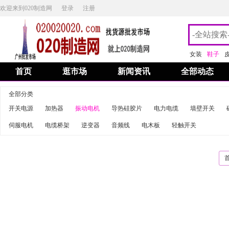
欢迎来到020制造网
登录
注册
女装
鞋子
首页
逛市场
新闻资讯
全部动态
全部分类
开关电源
加热器
振动电机
导热硅胶片
电力电缆
墙壁开关
伺服电机
电缆桥架
逆变器
音频线
电木板
轻触开关