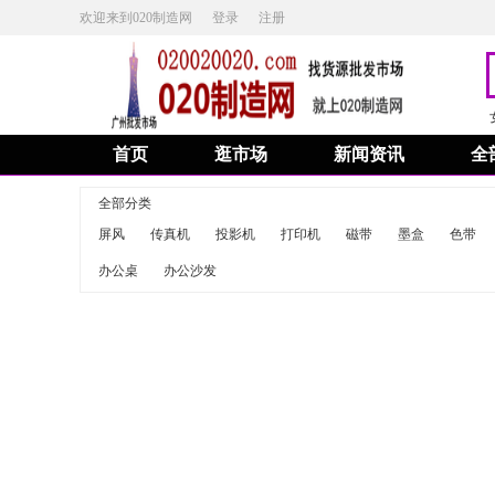
欢迎来到020制造网
登录
注册
首页
逛市场
新闻资讯
全
全部分类
屏风
传真机
投影机
打印机
磁带
墨盒
色带
办公桌
办公沙发