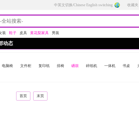
中英文切换/Chinese English switching
收藏夹
女装
鞋子
皮具
黄花梨家具
男装
部动态
电脑椅
文件柜
复印纸
排椅
硒鼓
碎纸机
一体机
书桌
首页
末页