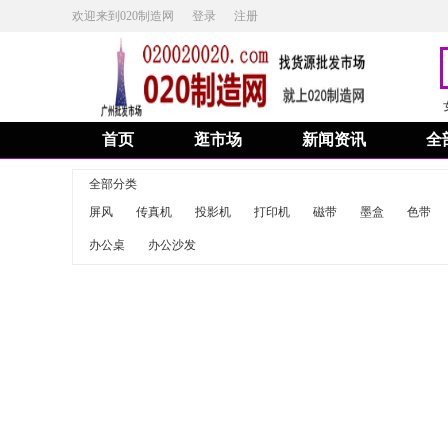
欢迎来到020制造网
登录
注册
首页
逛市场
新闻资讯
全
全部分类
屏风
传真机
投影机
打印机
磁带
墨盒
色带
办公桌
办公沙发