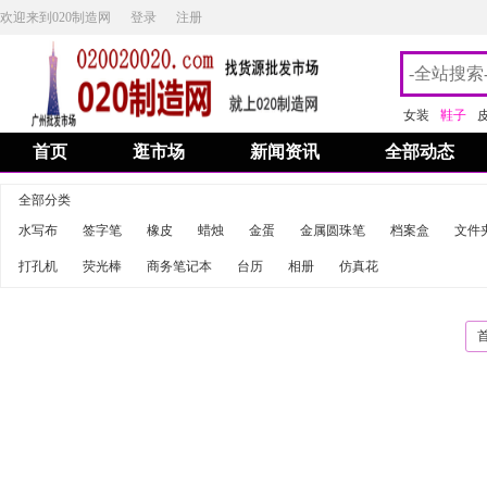
欢迎来到020制造网
登录
注册
女装
鞋子
首页
逛市场
新闻资讯
全部动态
全部分类
水写布
签字笔
橡皮
蜡烛
金蛋
金属圆珠笔
档案盒
文件
打孔机
荧光棒
商务笔记本
台历
相册
仿真花