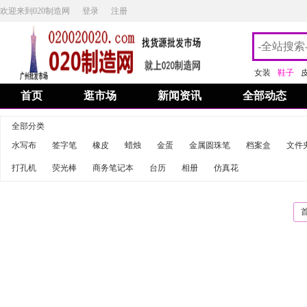
欢迎来到020制造网
登录
注册
女装
鞋子
首页
逛市场
新闻资讯
全部动态
全部分类
水写布
签字笔
橡皮
蜡烛
金蛋
金属圆珠笔
档案盒
文件
打孔机
荧光棒
商务笔记本
台历
相册
仿真花