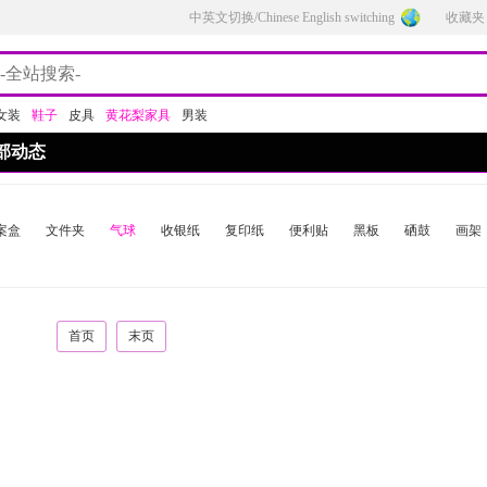
中英文切换/Chinese English switching
收藏夹
女装
鞋子
皮具
黄花梨家具
男装
部动态
案盒
文件夹
气球
收银纸
复印纸
便利贴
黑板
硒鼓
画架
首页
末页