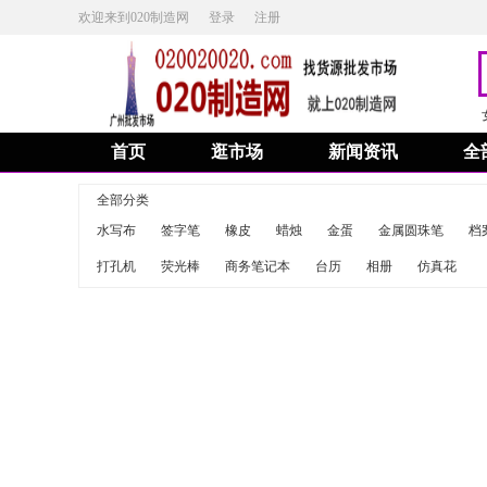
欢迎来到020制造网
登录
注册
首页
逛市场
新闻资讯
全
全部分类
水写布
签字笔
橡皮
蜡烛
金蛋
金属圆珠笔
档
打孔机
荧光棒
商务笔记本
台历
相册
仿真花