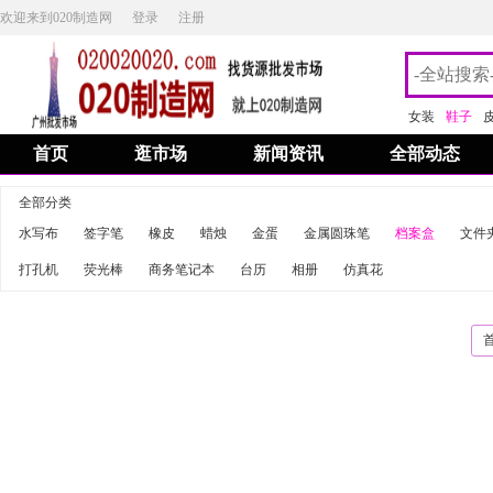
欢迎来到020制造网
登录
注册
女装
鞋子
首页
逛市场
新闻资讯
全部动态
全部分类
水写布
签字笔
橡皮
蜡烛
金蛋
金属圆珠笔
档案盒
文件
打孔机
荧光棒
商务笔记本
台历
相册
仿真花