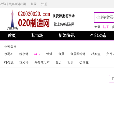
欢迎来到020制造网
登录
注册
女装
鞋子
首页
逛市场
新闻资讯
全部动态
全部分类
水写布
签字笔
橡皮
蜡烛
金蛋
金属圆珠笔
档案盒
文件
打孔机
荧光棒
商务笔记本
台历
相册
仿真花