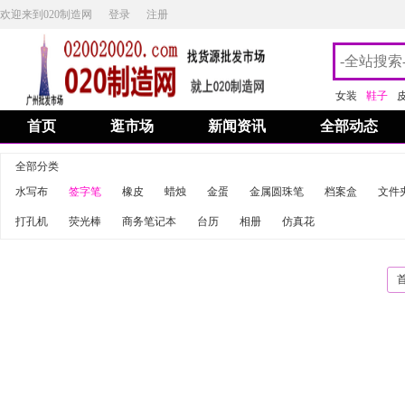
欢迎来到020制造网
登录
注册
女装
鞋子
首页
逛市场
新闻资讯
全部动态
全部分类
水写布
签字笔
橡皮
蜡烛
金蛋
金属圆珠笔
档案盒
文件
打孔机
荧光棒
商务笔记本
台历
相册
仿真花