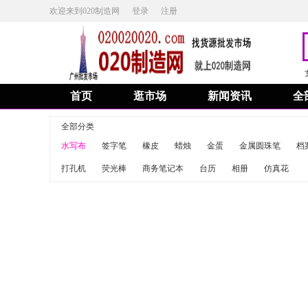
欢迎来到020制造网
登录
注册
首页
逛市场
新闻资讯
全
全部分类
水写布
签字笔
橡皮
蜡烛
金蛋
金属圆珠笔
档
打孔机
荧光棒
商务笔记本
台历
相册
仿真花