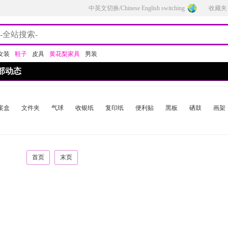
中英文切换/Chinese English switching
收藏夹
女装
鞋子
皮具
黄花梨家具
男装
部动态
案盒
文件夹
气球
收银纸
复印纸
便利贴
黑板
硒鼓
画架
首页
末页