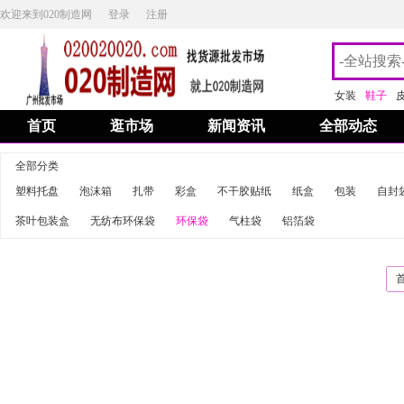
欢迎来到020制造网
登录
注册
女装
鞋子
首页
逛市场
新闻资讯
全部动态
全部分类
塑料托盘
泡沫箱
扎带
彩盒
不干胶贴纸
纸盒
包装
自封
茶叶包装盒
无纺布环保袋
环保袋
气柱袋
铝箔袋