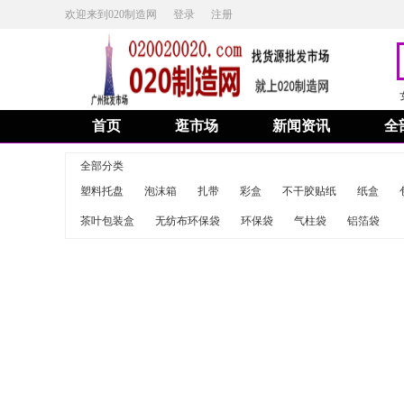
欢迎来到020制造网
登录
注册
首页
逛市场
新闻资讯
全
全部分类
塑料托盘
泡沫箱
扎带
彩盒
不干胶贴纸
纸盒
茶叶包装盒
无纺布环保袋
环保袋
气柱袋
铝箔袋