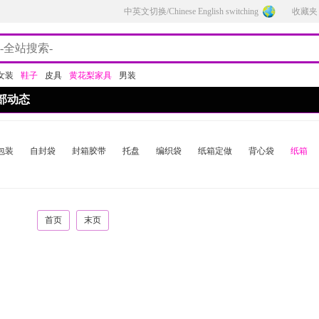
中英文切换/Chinese English switching
收藏夹
女装
鞋子
皮具
黄花梨家具
男装
部动态
包装
自封袋
封箱胶带
托盘
编织袋
纸箱定做
背心袋
纸箱
首页
末页