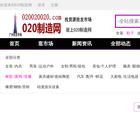
欢迎来到020制造网
登录
注册
女装
鞋子
首页
逛市场
新闻资讯
全部动态
全部分类
女装 /内衣
男装 /运动户外
女鞋/男鞋/箱包
美妆/个人护理
腕表 /眼镜
家纺 /家饰 /音像
家具建材/瓷砖陶瓷
汽车 /配件 /鲜花
大家电 /生活电器
橡塑/钢铁/管材
动漫游乐设备