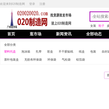
欢迎来到020制造网
登录
注册
女装
鞋子
首页
逛市场
新闻资讯
全部动态
全部分类
塑料托盘
泡沫箱
扎带
彩盒
不干胶贴纸
纸盒
包装
自封
茶叶包装盒
无纺布环保袋
环保袋
气柱袋
铝箔袋