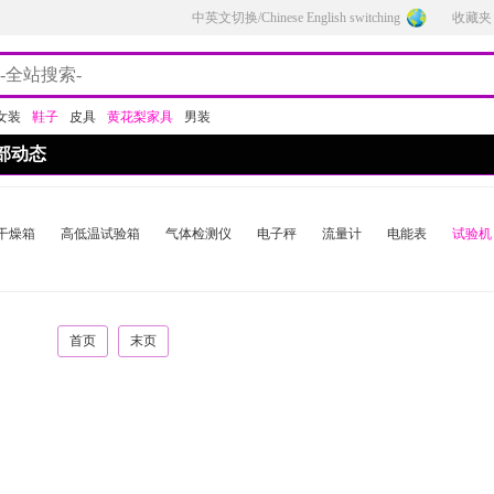
中英文切换/Chinese English switching
收藏夹
女装
鞋子
皮具
黄花梨家具
男装
部动态
干燥箱
高低温试验箱
气体检测仪
电子秤
流量计
电能表
试验机
首页
末页