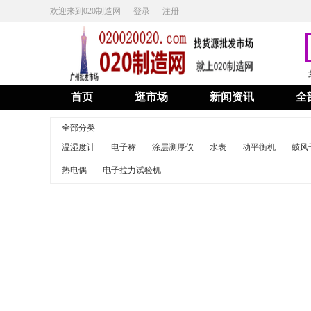
欢迎来到020制造网
登录
注册
首页
逛市场
新闻资讯
全
全部分类
温湿度计
电子称
涂层测厚仪
水表
动平衡机
鼓风
热电偶
电子拉力试验机