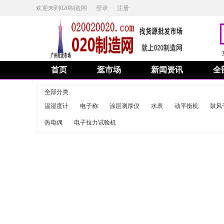
欢迎来到020制造网
登录
注册
首页
逛市场
新闻资讯
全
全部分类
温湿度计
电子称
涂层测厚仪
水表
动平衡机
鼓风
热电偶
电子拉力试验机