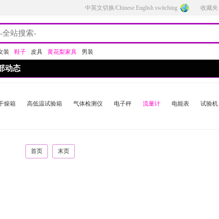
中英文切换/Chinese English switching
收藏夹
女装
鞋子
皮具
黄花梨家具
男装
部动态
干燥箱
高低温试验箱
气体检测仪
电子秤
流量计
电能表
试验机
首页
末页