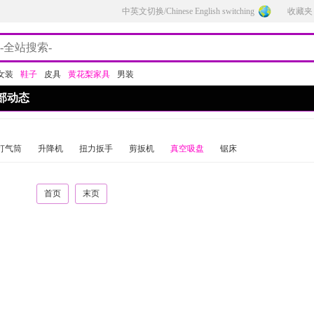
中英文切换/Chinese English switching
收藏夹
女装
鞋子
皮具
黄花梨家具
男装
部动态
打气筒
升降机
扭力扳手
剪扳机
真空吸盘
锯床
首页
末页