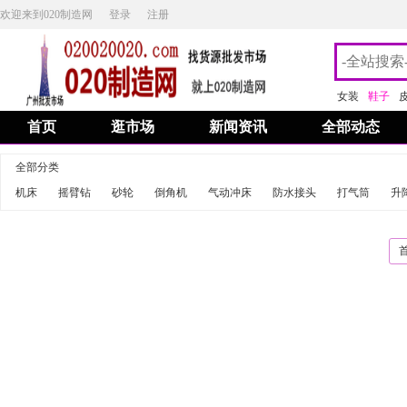
欢迎来到020制造网
登录
注册
女装
鞋子
首页
逛市场
新闻资讯
全部动态
全部分类
机床
摇臂钻
砂轮
倒角机
气动冲床
防水接头
打气筒
升