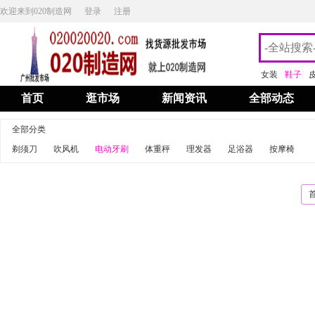
欢迎来到020制造网
登录
注册
女装
鞋子
首页
逛市场
新闻资讯
全部动态
全部分类
剃须刀
吹风机
电动牙刷
体重秤
理发器
足浴器
按摩椅