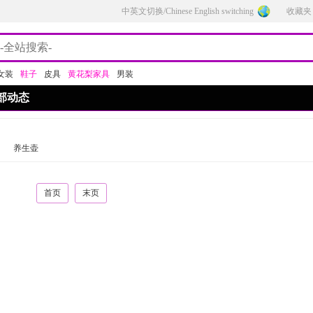
中英文切换/Chinese English switching
收藏夹
女装
鞋子
皮具
黄花梨家具
男装
部动态
养生壶
首页
末页