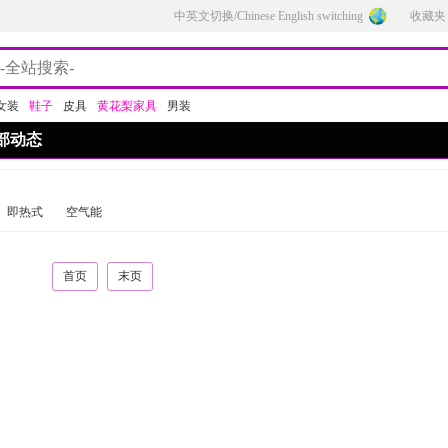
中英文切换/Chinese English switching
收藏夹
女装
鞋子
皮具
黄花梨家具
男装
部动态
即热式
空气能
首页
末页