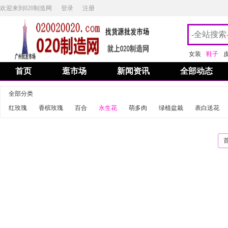
欢迎来到020制造网
登录
注册
女装
鞋子
首页
逛市场
新闻资讯
全部动态
全部分类
红玫瑰
香槟玫瑰
百合
永生花
萌多肉
绿植盆栽
表白送花