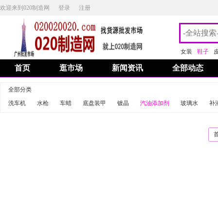
欢迎来到020制造网
登录
注册
女装
鞋子
首页
逛市场
新闻资讯
全部动态
全部分类
洗车机
水枪
车蜡
底盘装甲
镀晶
汽油添加剂
玻璃水
补