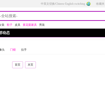
中英文切换/Chinese English switching
收藏夹
女装
鞋子
皮具
黄花梨家具
男装
部动态
像头
门锁
拉手
首页
末页