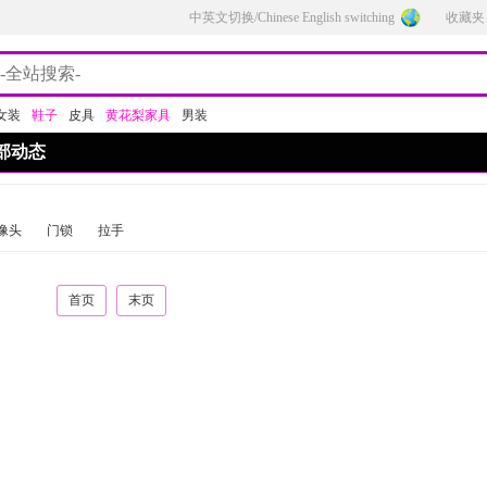
中英文切换/Chinese English switching
收藏夹
女装
鞋子
皮具
黄花梨家具
男装
部动态
像头
门锁
拉手
首页
末页