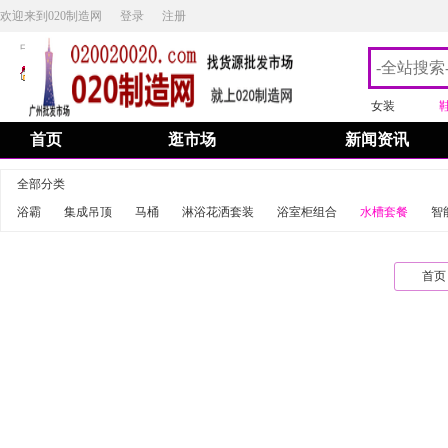
欢迎来到020制造网
登录
注册
中英文切换/Chinese English switching
添加桌面图标
|
加入收藏
女装
首页
逛市场
新闻资讯
全部分类
浴霸
集成吊顶
马桶
淋浴花洒套装
浴室柜组合
水槽套餐
智
首页