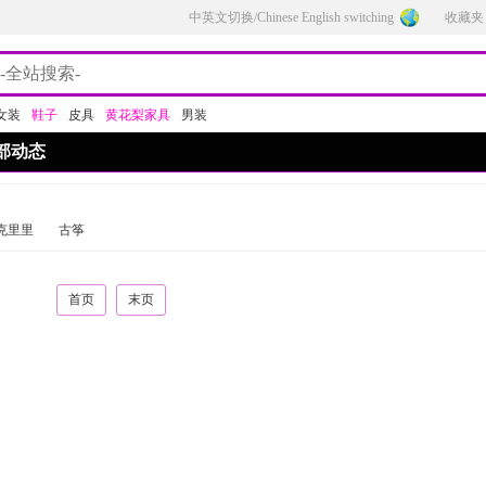
中英文切换/Chinese English switching
收藏夹
女装
鞋子
皮具
黄花梨家具
男装
部动态
克里里
古筝
首页
末页