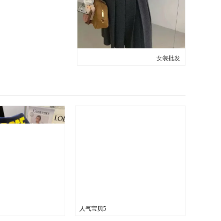
女装批发
人气宝贝5