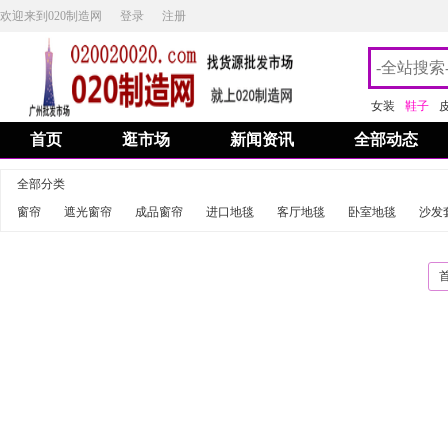
欢迎来到020制造网
登录
注册
女装
鞋子
首页
逛市场
新闻资讯
全部动态
全部分类
窗帘
遮光窗帘
成品窗帘
进口地毯
客厅地毯
卧室地毯
沙发