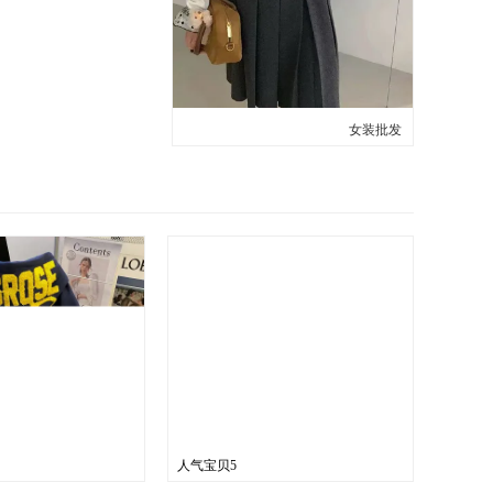
女装批发
人气宝贝5