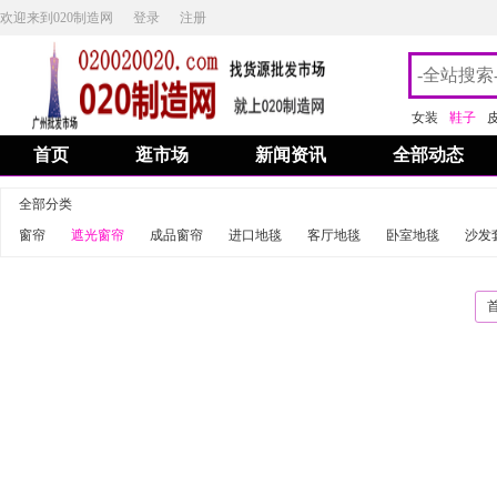
欢迎来到020制造网
登录
注册
女装
鞋子
首页
逛市场
新闻资讯
全部动态
全部分类
窗帘
遮光窗帘
成品窗帘
进口地毯
客厅地毯
卧室地毯
沙发