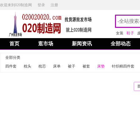
欢迎来到020制造网
登录
注册
女装
鞋子
首页
逛市场
新闻资讯
全部动态
全部分类
四件套
枕头
枕芯
床单
被子
被套
床垫
针织棉四件套