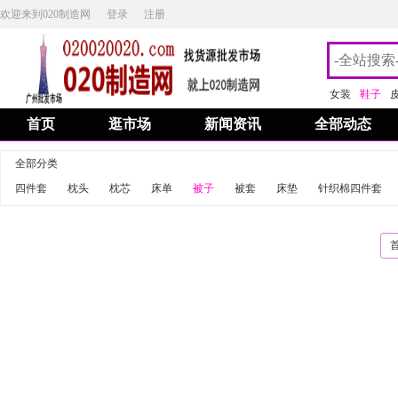
欢迎来到020制造网
登录
注册
女装
鞋子
首页
逛市场
新闻资讯
全部动态
全部分类
四件套
枕头
枕芯
床单
被子
被套
床垫
针织棉四件套