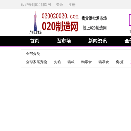
欢迎来到020制造网
登录
注册
首页
逛市场
新闻资讯
全
全部分类
全球家居宠物
狗粮
猫粮
狗零食
猫零食
窝/笼