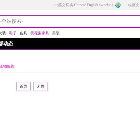
中英文切换/Chinese English switching
收藏夹
女装
鞋子
皮具
黄花梨家具
男装
部动态
宠物服饰
首页
末页