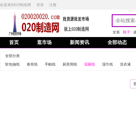
欢迎来到020制造网
登录
注册
女装
鞋子
首页
逛市场
新闻资讯
全部动态
全部分类
软包抽纸
卷筒纸
手帕纸
厨房用纸
湿厕纸
湿巾纸
洗衣液