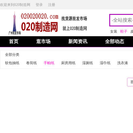
欢迎来到020制造网
登录
注册
女装
鞋子
首页
逛市场
新闻资讯
全部动态
全部分类
软包抽纸
卷筒纸
手帕纸
厨房用纸
湿厕纸
湿巾纸
洗衣液