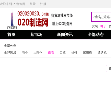
欢迎来到020制造网
登录
注册
女装
鞋子
首页
逛市场
新闻资讯
全部动态
全部分类
全球家居
雨伞
太阳伞
雨衣
口罩
挂钟
家用梯
缝纫机